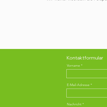
es, dass Du Deinen Hund besser 
verstehst und die Hintergründe d
Trainings erkennst, um dieses mit
- Wir Menschen haben die 
Überzeugung umsetzen zu könn
- Die Hundewelt birgt viele 
Perspektive zu wechseln, offen 
seine Ansic
Kontaktformular
Vorname
E-Mail-Adresse
Nachricht