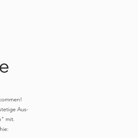
ie
llkommen!
stetige Aus-
" mit.
hie: