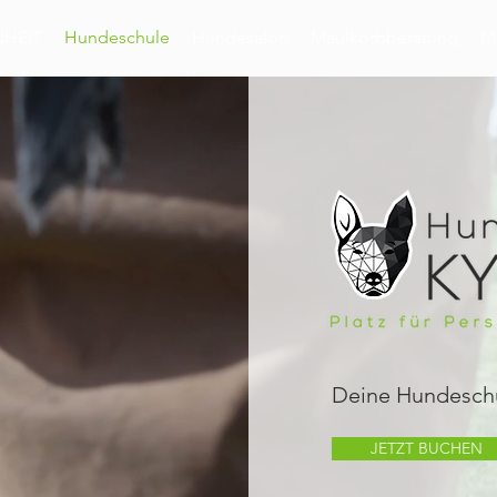
NHEIT
Hundeschule
Hundesalon
Maulkorbberatung
M
Deine Hundeschu
JETZT BUCHEN