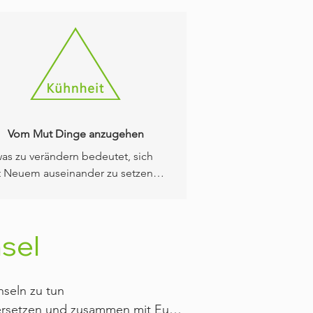
Vom Mut Dinge anzugehen
as zu verändern bedeutet, sich 
t Neuem auseinander zu setzen. 
s kann anstrengend werden. Es 
ört ein gewisser Mut dazu, an 
 selbst zu arbeiten und Dich 
sel
ter zu entwickeln, denn das ist 
detraining in erster Linie! 
nheit steht auch für Beherztheit. 
seln zu tun

nge mit Überzeugung zu tun - das 
chen die Hunde uns vor - und 
versetzen und zusammen mit Euch 