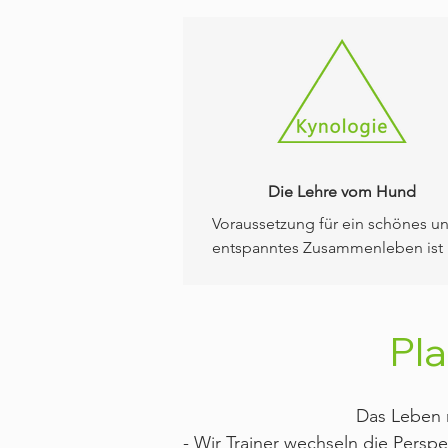
Die Lehre vom Hund
Voraussetzung für ein schönes un
entspanntes Zusammenleben ist e
dass wir unsere Hunde verstehen.
Wir vermitteln Dir das nötige Wis
und zEinblick in die Herkunft und
Pl
Entwicklung des Hundes, Genetik
und Rasseeigenschaften, 
Verhaltensentwicklung und 
Das Leben m
Kommunikation, sowie die soziale
Organisation von Hunden. Ziel ist
- Wir Trainer wechseln die Pers