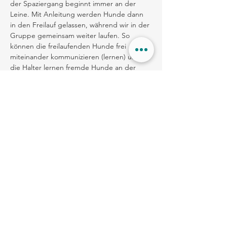
der Spaziergang beginnt immer an der 
Leine. Mit Anleitung werden Hunde dann 
in den Freilauf gelassen, während wir in der 
Gruppe gemeinsam weiter laufen. So 
können die freilaufenden Hunde frei 
miteinander kommunizieren (lernen) und 
die Halter lernen fremde Hunde an der 
Leine wegzuschicken und ihrem eigenen 
Hund wieder mehr zuzutrauen.
Treffpunkt: 15:00 Uhr (die Hunde bitte im 
Auto lassen, wir starten gemeinsam)
Dauer: ca. 90 min
Preis: 27 Euro oder 1,5 Stempel auf der 
Kurskarte
ANMELDUNG: Für Bestandskunden, 
kontaktiert uns einfach per WhatsApp :).
zurück zur Veranstaltungsübersicht